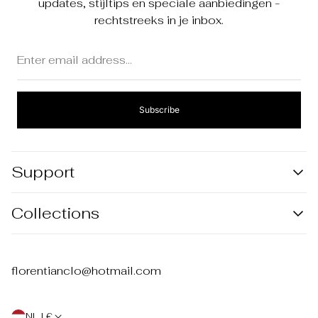
updates, stijltips en speciale aanbiedingen -
rechtstreeks in je inbox.
Enter
email
address...
Subscribe
Support
Zoekopdracht
Collections
Algemene voorwaarden
Privacy
Polos
Verzending & levering
Shirts
florentianclo@hotmail.com
Retourneren
NL | €