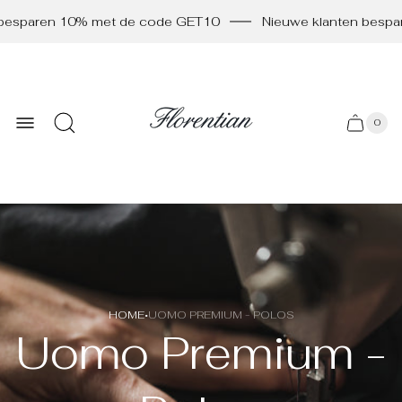
besparen 10% met de code GET10
Nieuwe klanten bespa
Store
logo
0
Cart
Cart
item
drawer
count
·
HOME
UOMO PREMIUM - POLOS
Uomo Premium -